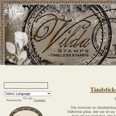
Translater
Tändstick
M
Powered by
Translate
Här kommer en tändsticksa
Välkomst påse, det var en av
bort att jag gjort den, int