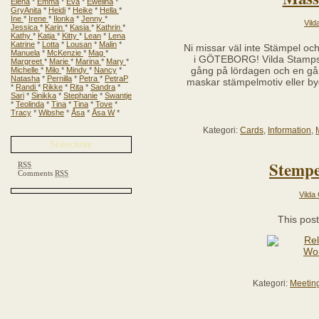
Elena
*
Emma
*
Eva
*
Ewelina
*
GryAnita
*
Heidi
*
Heike
*
Hella
*
Ine
*
Irene
*
Ilonka
*
Jenny
*
Vild
Jessica
*
Karin
*
Kasia
*
Kathrin
*
Kathy
*
Katja
*
Kitty
*
Lean
*
Lena
Katrine
*
Lotta
*
Lousan
*
Malin
*
Ni missar väl inte Stämpel oc
Manuela
*
McKenzie
*
Mag
*
i GÖTEBORG! Vilda Stamps s
Margreet
*
Marie
*
Marina
*
Mary
*
Michelle
*
Milo
*
Mindy
*
Nancy
*
gång på lördagen och en gå
Natasha
*
Pernilla
*
Petra
*
PetraP
maskar stämpelmotiv eller by
*
Randi
*
Rikke
*
Rita
*
Sandra
*
Sari
*
Sinikka
*
Stephanie
*
Swantje
*
Teolinda
*
Tina
*
Tina
*
Tove
*
Tracy
*
Wibshe
*
Åsa
*
Åsa W
*
Kategori:
Cards
,
Information
,
Subscribe
Stempe
RSS
Comments
RSS
Vilda
This post
Kategori:
Meetin