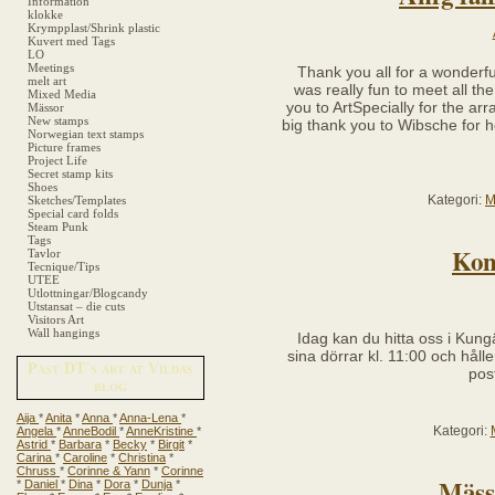
Information
klokke
Krympplast/Shrink plastic
Kuvert med Tags
LO
Meetings
Thank you all for a wonderfu
melt art
was really fun to meet all t
Mixed Media
you to ArtSpecially for the a
Mässor
New stamps
big thank you to Wibsche for he
Norwegian text stamps
Picture frames
Project Life
Secret stamp kits
Shoes
Kategori:
M
Sketches/Templates
Special card folds
Steam Punk
Tags
Kon
Tavlor
Tecnique/Tips
UTEE
Utlottningar/Blogcandy
Utstansat – die cuts
Visitors Art
Wall hangings
Idag kan du hitta oss i Ku
sina dörrar kl. 11:00 och hålle
Past DT´s art at Vildas
pos
blog
Aija
*
Anita
*
Anna
*
Anna-Lena
*
Kategori:
Angela
*
AnneBodil
*
AnneKristine
*
Astrid
*
Barbara
*
Becky
*
Birgit
*
Carina
*
Caroline
*
Christina
*
Chruss
*
Corinne & Yann
*
Corinne
Mäss
*
Daniel
*
Dina
*
Dora
*
Dunja
*