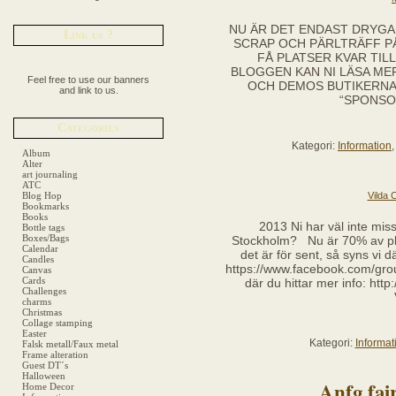
NU ÄR DET ENDAST DRYGA
Link us ?
SCRAP OCH PÄRLTRÄFF PÅ
FÅ PLATSER KVAR TIL
BLOGGEN KAN NI LÄSA ME
Feel free to use our banners
OCH DEMOS BUTIKERNA 
and link to us.
“SPONSOR
Categories
Kategori:
Information
Album
Alter
art journaling
ATC
Blog Hop
Vilda 
Bookmarks
Books
2013 Ni har väl inte miss
Bottle tags
Boxes/Bags
Stockholm? Nu är 70% av pl
Calendar
det är för sent, så syns vi 
Candles
https://www.facebook.com/gr
Canvas
Cards
där du hittar mer info: ht
Challenges
charms
Christmas
Collage stamping
Easter
Kategori:
Informat
Falsk metall/Faux metal
Frame alteration
Guest DT´s
Halloween
Anfg fai
Home Decor