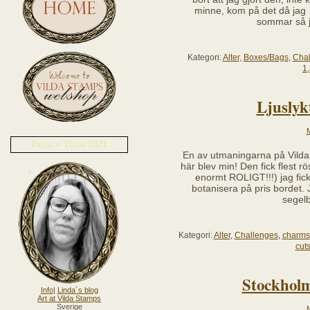
minne, kom på det då jag
sommar så 
Kategori:
Alter
,
Boxes/Bags
,
Chal
1
Ljuslykt
M
Design Team 2021
En av utmaningarna på Vildas
här blev min! Den fick flest rö
enormt ROLIGT!!!) jag fick 
botanisera på pris bordet
segel
Kategori:
Alter
,
Challenges
,
charms
cut
Stockholm
Info
|
Linda´s blog
Art at Vilda Stamps
Sverige
M