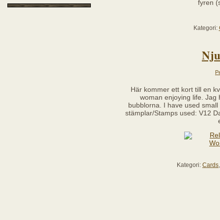
fyren (
Kategori:
Nju
P
Här kommer ett kort till en kv
woman enjoying life. Jag h
bubblorna. I have used small
stämplar/Stamps used: V12 Da
Kategori:
Cards