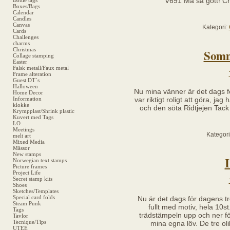
V691 Må så gott! Ch
Bottle tags
Boxes/Bags
Calendar
Candles
Canvas
Kategori:
Cards
Challenges
charms
Christmas
Somm
Collage stamping
Easter
Falsk metall/Faux metal
Frame alteration
Guest DT´s
Halloween
Nu mina vänner är det dags fö
Home Decor
Information
var riktigt roligt att göra, ja
klokke
och den söta Ridtjejen Tack f
Krympplast/Shrink plastic
Kuvert med Tags
LO
Meetings
Kategor
melt art
Mixed Media
Mässor
New stamps
I
Norwegian text stamps
Picture frames
Project Life
Secret stamp kits
Shoes
Sketches/Templates
Special card folds
Nu är det dags för dagens tre
Steam Punk
fullt med motiv, hela 10st
Tags
trädstämpeln upp och ner för
Tavlor
Tecnique/Tips
mina egna löv. De tre ol
UTEE