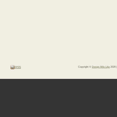
RSS
Copyright ©
Design Milo Lilja
2026