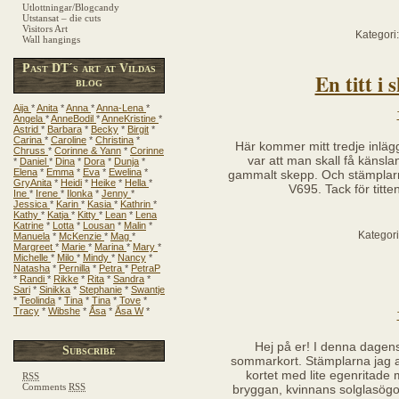
Utlottningar/Blogcandy
Utstansat – die cuts
Visitors Art
Kategori
Wall hangings
Past DT´s art at Vildas
En titt i
blog
Aija
*
Anita
*
Anna
*
Anna-Lena
*
Angela
*
AnneBodil
*
AnneKristine
*
Astrid
*
Barbara
*
Becky
*
Birgit
*
Carina
*
Caroline
*
Christina
*
Här kommer mitt tredje inlägg
Chruss
*
Corinne & Yann
*
Corinne
var att man skall få känslan
*
Daniel
*
Dina
*
Dora
*
Dunja
*
Elena
*
Emma
*
Eva
*
Ewelina
*
gammalt skepp. Och stämplarna
GryAnita
*
Heidi
*
Heike
*
Hella
*
V695. Tack för titte
Ine
*
Irene
*
Ilonka
*
Jenny
*
Jessica
*
Karin
*
Kasia
*
Kathrin
*
Kathy
*
Katja
*
Kitty
*
Lean
*
Lena
Katrine
*
Lotta
*
Lousan
*
Malin
*
Kategor
Manuela
*
McKenzie
*
Mag
*
Margreet
*
Marie
*
Marina
*
Mary
*
Michelle
*
Milo
*
Mindy
*
Nancy
*
Natasha
*
Pernilla
*
Petra
*
PetraP
*
Randi
*
Rikke
*
Rita
*
Sandra
*
Sari
*
Sinikka
*
Stephanie
*
Swantje
*
Teolinda
*
Tina
*
Tina
*
Tove
*
Tracy
*
Wibshe
*
Åsa
*
Åsa W
*
Hej på er! I denna dagens 
Subscribe
sommarkort. Stämplarna jag an
kortet med lite egenritade
RSS
Comments
RSS
bryggan, kvinnans solglasögo