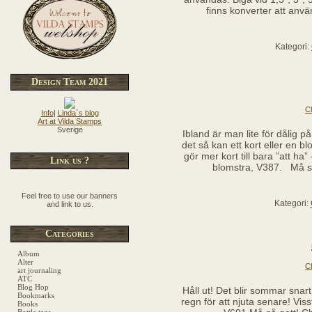
finns konverter att anvä
Kategori:
Design Team 2021
C
Info
|
Linda´s blog
Art at Vilda Stamps
Sverige
Ibland är man lite för dålig 
det så kan ett kort eller en 
gör mer kort till bara ”att ha
Link us ?
blomstra, V387. Må så
Feel free to use our banners
Kategori:
and link to us.
Categories
Album
Alter
C
art journaling
ATC
Blog Hop
Håll ut! Det blir sommar snar
Bookmarks
regn för att njuta senare! V
Books