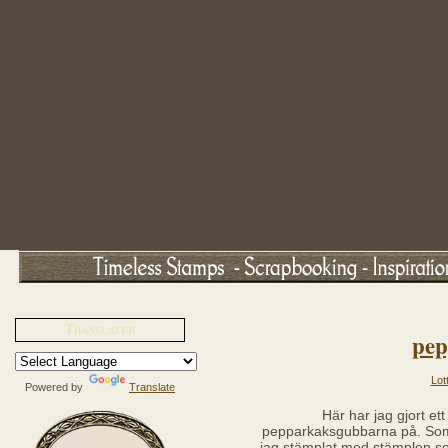
Translater
pep
Lot
Powered by
Translate
Här har jag gjort et
pepparkaksgubbarna på. So
jag stämplat med stämplen so