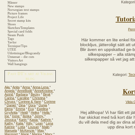
Kategor
Mässor
New stamps
Norwegian text stamps
Picture frames
Tutori
Project Life
Secret stamp kits
Shoes
Sketches/Templates
Perni
Special card folds
Steam Punk
Tags
Här kommer en lite enkel fö
Tavlor
blockljus, jätteroligt sätt a
Tecnique/Tips
Blir även en uppskattad ge-bo
UTEE
Utlottningar/Blogcandy
silkespapper – alla stä
Utstansat – die cuts
silkespapper så vet jag at
Visitors Art
Wall hangings
Past DT´s art at Vildas
Kategori:
Tec
blog
Aija
*
Anita
*
Anna
*
Anna-Lena
*
Kor
Angela
*
AnneBodil
*
AnneKristine
*
Astrid
*
Barbara
*
Becky
*
Birgit
*
Carina
*
Caroline
*
Christina
*
Chruss
*
Corinne & Yann
*
Corinne
Vilda 
*
Daniel
*
Dina
*
Dora
*
Dunja
*
Elena
*
Emma
*
Eva
*
Ewelina
*
Hej allihopa! Vi har fått ett 
GryAnita
*
Heidi
*
Heike
*
Hella
*
Ine
*
Irene
*
Ilonka
*
Jenny
*
har skickat med två kort där 
Jessica
*
Karin
*
Kasia
*
Kathrin
*
du vill dela med dig av dina al
Kathy
*
Katja
*
Kitty
*
Lean
*
Lena
upp dina kort
Katrine
*
Lotta
*
Lousan
*
Malin
*
Manuela
*
McKenzie
*
Mag
*
Margreet
*
Marie
*
Marina
*
Mary
*