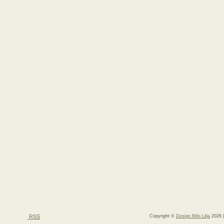
RSS
Copyright ©
Design Milo Lilja
2026