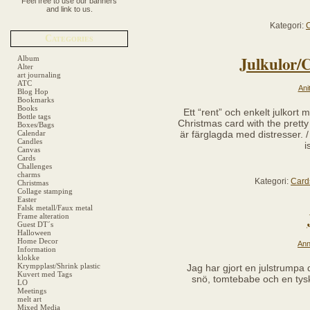
Feel free to use our banners
and link to us.
Kategori:
Categories
Julkulor/
Album
Alter
art journaling
ATC
Ani
Blog Hop
Bookmarks
Books
Ett “rent” och enkelt julkort
Bottle tags
Christmas card with the pret
Boxes/Bags
Calendar
är färglagda med distresser. /
Candles
i
Canvas
Cards
Challenges
charms
Kategori:
Card
Christmas
Collage stamping
Easter
Falsk metall/Faux metal
Frame alteration
Guest DT´s
Halloween
Home Decor
An
Information
klokke
Krympplast/Shrink plastic
Jag har gjort en julstrump
Kuvert med Tags
snö, tomtebabe och en tysk
LO
Meetings
melt art
Mixed Media