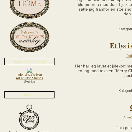
blommorna med den. I julkit
satte jag framför en stor sn
den 
Kategor
Et lys 
Rik
Design Team 2021
Her har jeg lavet et julekort 
en tag med teksten “Merry Ch
Info
|
Linda´s blog
post
Art at Vilda Stamps
Sverige
Kategor
Link us ?
AnneB
This pos