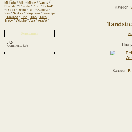
Michelle
*
Milo
*
Mindy
*
Nancy
*
Natasha
*
Pernilla
*
Petra
*
PetraP
Kategori:
V
*
Randi
*
Rikke
*
Rita
*
Sandra
*
Sari
*
Sinikka
*
Stephanie
*
Swantje
*
Teolinda
*
Tina
*
Tina
*
Tove
*
Tracy
*
Wibshe
*
Åsa
*
Åsa W
*
Tändstic
Subscribe
Mil
RSS
This 
Comments
RSS
Kategori:
Bo