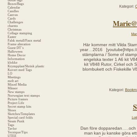
Bottle tags
Boxes/Bags
Kategori:
Calendar
Candles
Canvas
Cards
Marie@
Challenges
charms
Christmas
Collage stamping
Mar
Easter
Falsk metall/Faux metal
Frame alteration
Här kommer mitt Vilda St
Guest DT´s
year…2016 [youtube]https:/
Halloween
stämplarna / Some of stamp
Home Decor
Information
engelska texter 1 A6 kit V
klokke
kit V848 Rutor, Cirkel och
Krympplast/Shrink plastic
blombukett och Fiskekille 
Kuvert med Tags
LO
Meetings
melt art
Mixed Media
Mässor
Kategori:
Bookm
New stamps
Norwegian text stamps
Picture frames
Project Life
S
Secret stamp kits
Shoes
Sketches/Templates
Lot
Special card folds
Steam Punk
Tags
Dan före dopparedan…..och ja,
Tavlor
Tecnique/Tips
man kan ju kanske göra ett 
UTEE