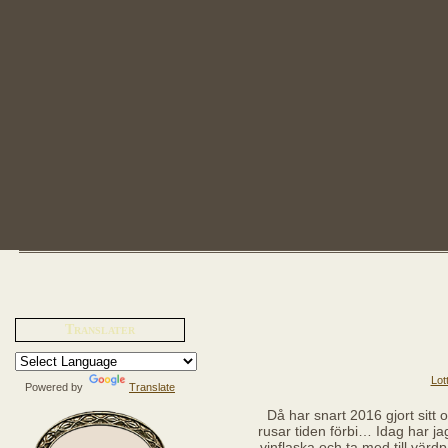
Translater
Lot
Powered by
Translate
Då har snart 2016 gjort sitt o
rusar tiden förbi… Idag har j
vinflaska och ta med till vär