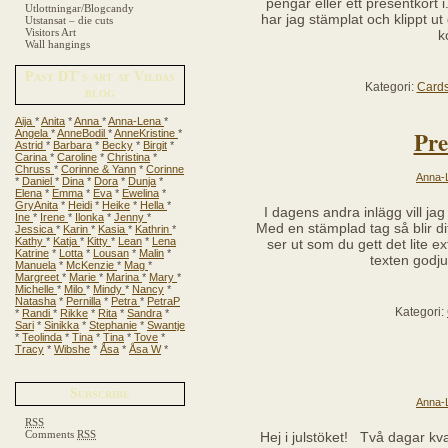
pengar eller ett presentkort i.
Utlottningar/Blogcandy
har jag stämplat och klippt 
Utstansat – die cuts
Visitors Art
k
Wall hangings
Past DT´s art at Vildas
Kategori:
Card
blog
Aija
*
Anita
*
Anna
*
Anna-Lena
*
Pre
Angela
*
AnneBodil
*
AnneKristine
*
Astrid
*
Barbara
*
Becky
*
Birgit
*
Carina
*
Caroline
*
Christina
*
Chruss
*
Corinne & Yann
*
Corinne
Anna-
*
Daniel
*
Dina
*
Dora
*
Dunja
*
Elena
*
Emma
*
Eva
*
Ewelina
*
GryAnita
*
Heidi
*
Heike
*
Hella
*
I dagens andra inlägg vill jag t
Ine
*
Irene
*
Ilonka
*
Jenny
*
Med en stämplad tag så blir dit
Jessica
*
Karin
*
Kasia
*
Kathrin
*
Kathy
*
Katja
*
Kitty
*
Lean
*
Lena
ser ut som du gett det lite e
Katrine
*
Lotta
*
Lousan
*
Malin
*
texten godju
Manuela
*
McKenzie
*
Mag
*
Margreet
*
Marie
*
Marina
*
Mary
*
Michelle
*
Milo
*
Mindy
*
Nancy
*
Natasha
*
Pernilla
*
Petra
*
PetraP
Kategori:
*
Randi
*
Rikke
*
Rita
*
Sandra
*
Sari
*
Sinikka
*
Stephanie
*
Swantje
*
Teolinda
*
Tina
*
Tina
*
Tove
*
Tracy
*
Wibshe
*
Åsa
*
Åsa W
*
Subscribe
Anna-
RSS
Comments
RSS
Hej i julstöket! Två dagar kvar 