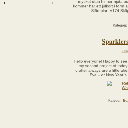
mycket utan hinner njuta och
kommer här ett julkort i form 
Stämplar: V174 Skäg
Kategori:
Sparkler
Kath
Hello everyone! Happy to see 
my second project of today.
crafter always are a little a
Eve – or New Year’s g
Kategori:
Bo