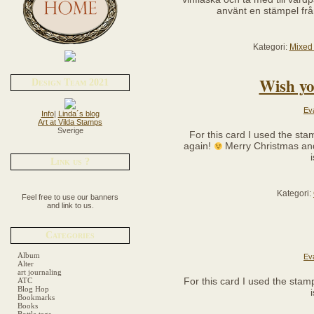
använt en stämpel fr
Kategori:
Mixed
Wish yo
Design Team 2021
Ev
Info
|
Linda´s blog
Art at Vilda Stamps
Sverige
For this card I used the st
again!
Merry Christmas an
Link us ?
Kategori:
Feel free to use our banners
and link to us.
Categories
Album
Ev
Alter
art journaling
For this card I used the sta
ATC
Blog Hop
Bookmarks
Books