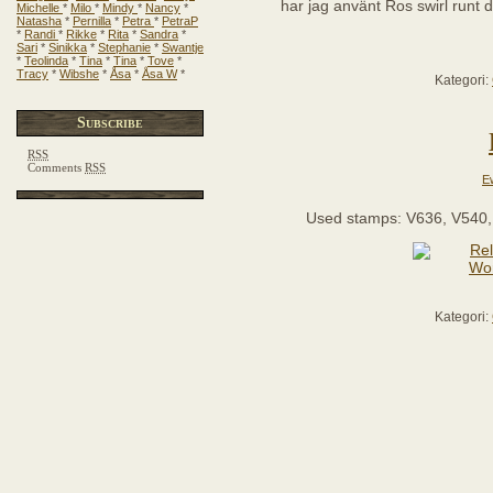
har jag använt Ros swirl runt 
Michelle
*
Milo
*
Mindy
*
Nancy
*
Natasha
*
Pernilla
*
Petra
*
PetraP
*
Randi
*
Rikke
*
Rita
*
Sandra
*
Sari
*
Sinikka
*
Stephanie
*
Swantje
*
Teolinda
*
Tina
*
Tina
*
Tove
*
Tracy
*
Wibshe
*
Åsa
*
Åsa W
*
Kategori:
Subscribe
RSS
Comments
RSS
E
Used stamps: V636, V540, 
Kategori: