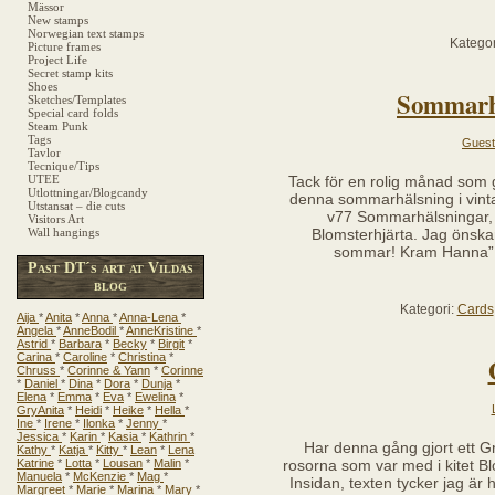
Mässor
New stamps
Norwegian text stamps
Kategor
Picture frames
Project Life
Secret stamp kits
Shoes
Sommarhä
Sketches/Templates
Special card folds
Steam Punk
Tags
Guest
Tavlor
Tecnique/Tips
UTEE
Tack för en rolig månad som 
Utlottningar/Blogcandy
denna sommarhälsning i vinta
Utstansat – die cuts
v77 Sommarhälsningar, v
Visitors Art
Wall hangings
Blomsterhjärta. Jag önska
sommar! Kram Hanna” T
Past DT´s art at Vildas
blog
Kategori:
Cards
Aija
*
Anita
*
Anna
*
Anna-Lena
*
Angela
*
AnneBodil
*
AnneKristine
*
Astrid
*
Barbara
*
Becky
*
Birgit
*
Carina
*
Caroline
*
Christina
*
Chruss
*
Corinne & Yann
*
Corinne
*
Daniel
*
Dina
*
Dora
*
Dunja
*
Elena
*
Emma
*
Eva
*
Ewelina
*
GryAnita
*
Heidi
*
Heike
*
Hella
*
Ine
*
Irene
*
Ilonka
*
Jenny
*
Jessica
*
Karin
*
Kasia
*
Kathrin
*
Har denna gång gjort ett Gra
Kathy
*
Katja
*
Kitty
*
Lean
*
Lena
Katrine
*
Lotta
*
Lousan
*
Malin
*
rosorna som var med i kitet 
Manuela
*
McKenzie
*
Mag
*
Insidan, texten tycker jag är
Margreet
*
Marie
*
Marina
*
Mary
*