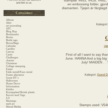
stämplar V653, V418, V482,
and link to us.
en embossing folder, gjord
diamanten. Tjejen är färglagd 
Categories
Album
Alter
Kategori
art journaling
ATC
Blog Hop
Bookmarks
G
Books
Bottle tags
Boxes/Bags
Calendar
Vil
Candles
Canvas
First of all I want to say th
Cards
Challenges
June. HANNA And a big big 
charms
July! MAIDEN . . 
Christmas
Collage stamping
Easter
Falsk metall/Faux metal
Kategori:
Guest D
Frame alteration
Guest DT´s
Halloween
Home Decor
Information
klokke
Krympplast/Shrink plastic
Kuvert med Tags
LO
Meetings
melt art
Stamps used: V540
Mixed Media