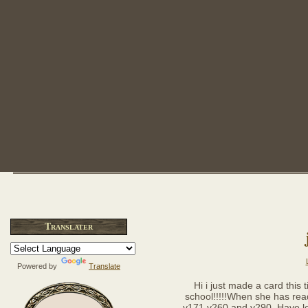
Translater
Powered by
Translate
Hi i just made a card this 
school!!!!!When she has re
v171,v260 and v290. Have lo