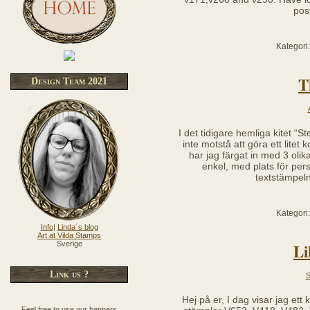
pos
Kategori
T
Design Team 2021
I det tidigare hemliga kitet “
inte motstå att göra ett litet
har jag färgat in med 3 olika
enkel, med plats för per
textstämpel
Kategori
Info
|
Linda´s blog
Art at Vilda Stamps
Li
Sverige
Link us ?
S
Hej på er, I dag visar jag ett
Feel free to use our banners