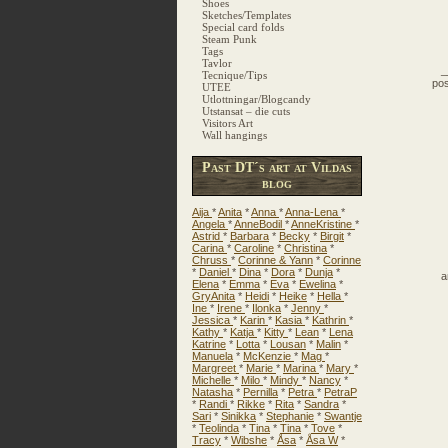
Shoes
Sketches/Templates
Special card folds
Steam Punk
Tags
Tavlor
_
Tecnique/Tips
pos
UTEE
Utlottningar/Blogcandy
Utstansat – die cuts
Visitors Art
Wall hangings
Past DT´s art at Vildas
blog
Aija
*
Anita
*
Anna
*
Anna-Lena
*
Angela
*
AnneBodil
*
AnneKristine
*
Astrid
*
Barbara
*
Becky
*
Birgit
*
Carina
*
Caroline
*
Christina
*
Chruss
*
Corinne & Yann
*
Corinne
*
Daniel
*
Dina
*
Dora
*
Dunja
*
a
Elena
*
Emma
*
Eva
*
Ewelina
*
GryAnita
*
Heidi
*
Heike
*
Hella
*
Ine
*
Irene
*
Ilonka
*
Jenny
*
Jessica
*
Karin
*
Kasia
*
Kathrin
*
Kathy
*
Katja
*
Kitty
*
Lean
*
Lena
Katrine
*
Lotta
*
Lousan
*
Malin
*
Manuela
*
McKenzie
*
Mag
*
Margreet
*
Marie
*
Marina
*
Mary
*
Michelle
*
Milo
*
Mindy
*
Nancy
*
Natasha
*
Pernilla
*
Petra
*
PetraP
*
Randi
*
Rikke
*
Rita
*
Sandra
*
Sari
*
Sinikka
*
Stephanie
*
Swantje
*
Teolinda
*
Tina
*
Tina
*
Tove
*
Tracy
*
Wibshe
*
Åsa
*
Åsa W
*