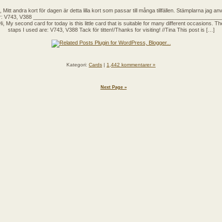
, Mitt andra kort för dagen är detta lilla kort som passar till många tillfällen. Stämplarna jag an
r: V743, V388 _______________________________________________________________
Hi, My second card for today is this little card that is suitable for many different occasions. Th
staps I used are: V743, V388 Tack för titten!/Thanks for visiting! //Tina This post is […]
Kategori:
Cards
|
1,442 kommentarer »
Next Page »