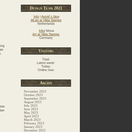
Design Team 2021
Info
|
Astrid´s blog
All art at Vilda Stamps
Netherlands
Info
| Mona
Art at Vilda Stamps
Germany
zing
ate
Visitors
s.
Total:
Latest week:
Today:
Online now:
Archiv
November 2023
October 2023
September 2023
August 2023
July 2023
inte
June 2023
idan
May 2023
April 2023
March 2023
February 2023
January 2023
December 2022