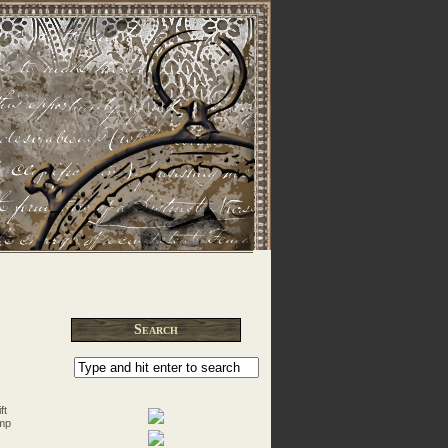
Search
ft
amp