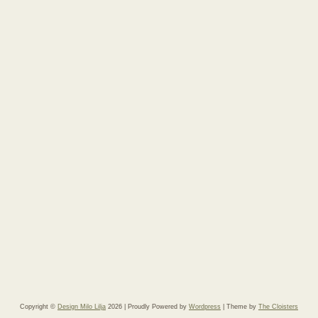
Copyright ©
Design Milo Lilja
2026
| Proudly Powered by
Wordpress
| Theme by
The Cloisters