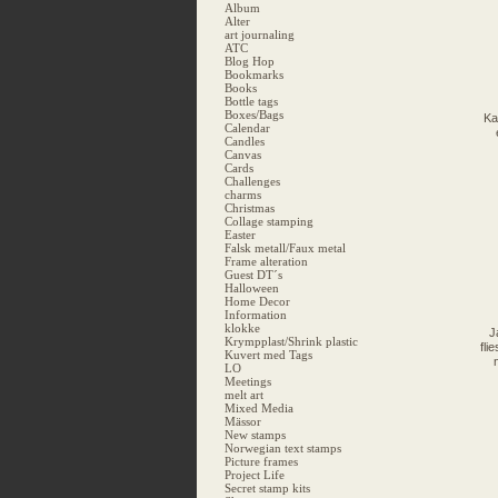
Album
Alter
art journaling
ATC
Blog Hop
Bookmarks
Books
Bottle tags
Boxes/Bags
Ka
Calendar
Candles
Canvas
Cards
Challenges
charms
Christmas
Collage stamping
Easter
Falsk metall/Faux metal
Frame alteration
Guest DT´s
Halloween
Home Decor
Information
klokke
J
Krympplast/Shrink plastic
fli
Kuvert med Tags
LO
Meetings
melt art
Mixed Media
Mässor
New stamps
Norwegian text stamps
Picture frames
Project Life
Secret stamp kits