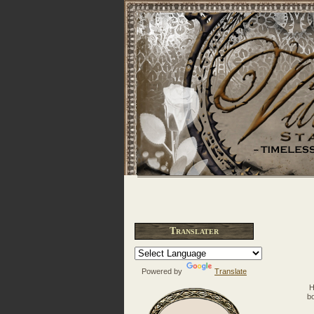
Translater
Powered by
Translate
H
bo