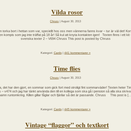
Vilda rosor
Chruss
| August 30, 2013
n torka bort i hettan som var, speciellt hos oss men vännerna fanns kvar – tur är väl det! Kort t
en kompis som jag inte träffat på 18 år! Så kul att knyta kontakten igen! Texten finns i ett kit 
svenska texter 2 – V694 Chruss This post is posted by Chruss
Kategori:
Cards
|
441 kommentarer »
Time flies
Chruss
| August 30, 2013
a, det har den gjort, en sommar som gick fort med otroligt fint sommarväder! Texten heter Ti
es – v474 och jag har tänkt använda den till en kollega som ska gå i pension så alla ska skriva 
namn runtomkring. Killen gillar fåglar och fjärilar så det är passande. Chruss This post is […
Kategori:
Cards
|
445 kommentarer »
Vintage “flaggor” och textkort