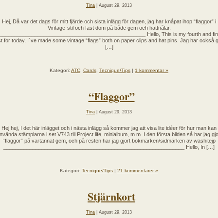
Tina
| August 29, 2013
Hej, Då var det dags för mitt fjärde och sista inlägg för dagen, jag har knåpat ihop “flaggor” i
Vintage-stil och fäst dom på både gem och hattnålar.
__________________________________________________ Hello, This is my fourth and fin
t for today, I´ve made some vintage “flags” both on paper clips and hat pins. Jag har också g
[…]
Kategori:
ATC
,
Cards
,
Tecnique/Tips
|
1 kommentar »
“Flaggor”
Tina
| August 29, 2013
Hej hej, I det här inlägget och i nästa inlägg så kommer jag att visa lite idéer för hur man kan
nvända stämplarna i set V743 till Project life, minialbum, m.m. I den första bilden så har jag gjo
“flaggor” på vartannat gem, och på resten har jag gjort bokmärken/sidmärken av washitejp
______________________________________________________________ Hello, In […]
Kategori:
Tecnique/Tips
|
21 kommentarer »
Stjärnkort
Tina
| August 29, 2013