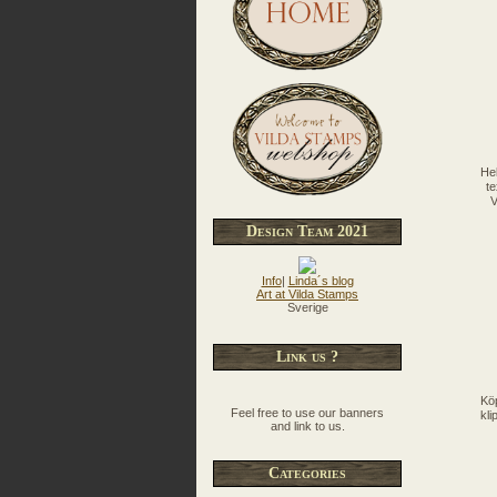
Hel
te
V
Design Team 2021
Info
|
Linda´s blog
Art at Vilda Stamps
Sverige
Link us ?
Köp
Feel free to use our banners
kli
and link to us.
Categories