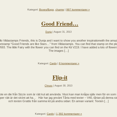
Kategori:
Boxes/Bags
,
charms
|
997 kommentarer »
Good Friend…
Dunja
| August 31, 2013
lo Vildastamps Friends, this is Dunja and i want to show you another inspirationwith the ama
xtstamp “Good Friends are like Stars…” from Vildastamps. You can find that stamp on the pl
693. The little Fairy with the flower you can find on the Kit V219. I have added a lots of flower
The images […]
Kategori:
Cards
|
8 kommentarer »
Flip-it
Chruss
| August 30, 2013
te en die från Sizzix som är rätt kul att använda. Visst kan man knåpa själv men för en som 
pper rätt är det skönt att ha… Här har jag använt Tårta med texter – V40, tårtan på denna s
och texten Grattis från samma kit på andra sidan: En annan variant: Texten […]
Kategori:
Cards
|
1,392 kommentarer »