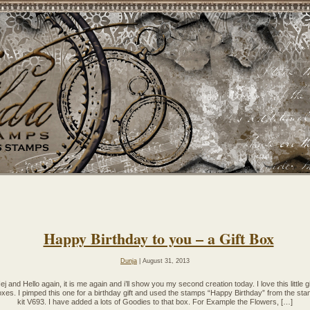
Happy Birthday to you – a Gift Box
Dunja
| August 31, 2013
ej and Hello again, it is me again and i’ll show you my second creation today. I love this little gi
xes. I pimped this one for a birthday gift and used the stamps “Happy Birthday” from the st
kit V693. I have added a lots of Goodies to that box. For Example the Flowers, […]