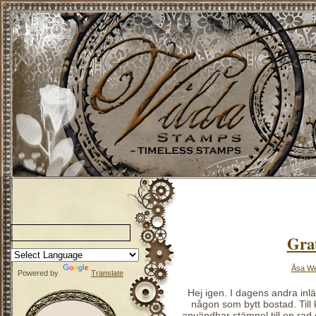
Translater
Grat
Åsa W
Powered by
Translate
Hej igen. I dagens andra inlä
någon som bytt bostad. Till
användbar stämpel till en rad ol