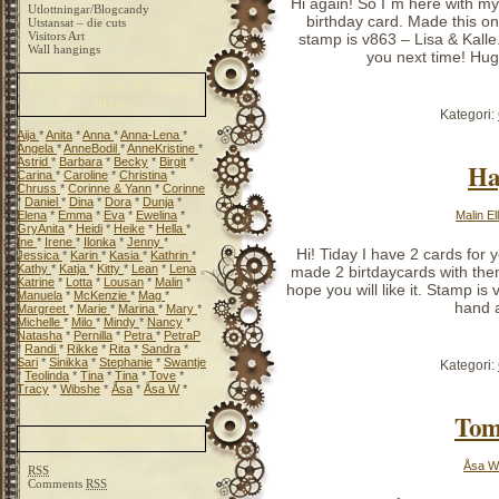
Hi again! So I´m here with my 
Utlottningar/Blogcandy
birthday card. Made this on
Utstansat – die cuts
Visitors Art
stamp is v863 – Lisa & Kalle
Wall hangings
you next time! Hug
Past DT´s art at Vildas
blog
Kategori:
Aija
*
Anita
*
Anna
*
Anna-Lena
*
Angela
*
AnneBodil
*
AnneKristine
*
Astrid
*
Barbara
*
Becky
*
Birgit
*
Ha
Carina
*
Caroline
*
Christina
*
Chruss
*
Corinne & Yann
*
Corinne
*
Daniel
*
Dina
*
Dora
*
Dunja
*
Malin El
Elena
*
Emma
*
Eva
*
Ewelina
*
GryAnita
*
Heidi
*
Heike
*
Hella
*
Ine
*
Irene
*
Ilonka
*
Jenny
*
Hi! Tiday I have 2 cards for 
Jessica
*
Karin
*
Kasia
*
Kathrin
*
Kathy
*
Katja
*
Kitty
*
Lean
*
Lena
made 2 birtdaycards with them
Katrine
*
Lotta
*
Lousan
*
Malin
*
hope you will like it. Stamp is
Manuela
*
McKenzie
*
Mag
*
hand a
Margreet
*
Marie
*
Marina
*
Mary
*
Michelle
*
Milo
*
Mindy
*
Nancy
*
Natasha
*
Pernilla
*
Petra
*
PetraP
*
Randi
*
Rikke
*
Rita
*
Sandra
*
Sari
*
Sinikka
*
Stephanie
*
Swantje
Kategori:
*
Teolinda
*
Tina
*
Tina
*
Tove
*
Tracy
*
Wibshe
*
Åsa
*
Åsa W
*
Tom
Subscribe
Åsa W
RSS
Comments
RSS