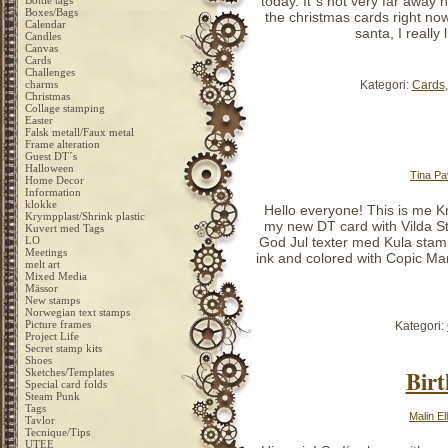
today. It´s not very far away 
Bottle tags
Boxes/Bags
the christmas cards right now
Calendar
santa, I really
Candles
Canvas
Cards
Challenges
Kategori:
Cards
charms
Christmas
Collage stamping
Easter
Falsk metall/Faux metal
Frame alteration
Guest DT´s
Halloween
Tina Pa
Home Decor
Information
klokke
Hello everyone! This is me Kris
Krympplast/Shrink plastic
my new DT card with Vilda S
Kuvert med Tags
LO
God Jul texter med Kula stamp
Meetings
ink and colored with Copic Ma
melt art
Mixed Media
Mässor
New stamps
Norwegian text stamps
Picture frames
Kategori:
Project Life
Secret stamp kits
Shoes
Birt
Sketches/Templates
Special card folds
Steam Punk
Tags
Malin El
Tavlor
Tecnique/Tips
UTEE