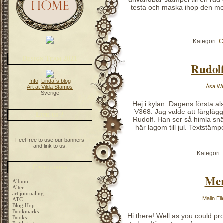
testa och maska ihop den me
Kategori:
C
Design Team 2021
Rudol
Info
|
Linda´s blog
Åsa W
Art at Vilda Stamps
Sverige
Hej i kylan. Dagens första al
V368. Jag valde att färgläg
Link us ?
Rudolf. Han ser så himla snäl
här lagom till jul. Textstämp
Feel free to use our banners
and link to us.
Kategori:
Categories
Mer
Album
Alter
art journaling
Malin El
ATC
Blog Hop
Bookmarks
Hi there! Well as you could pr
Books