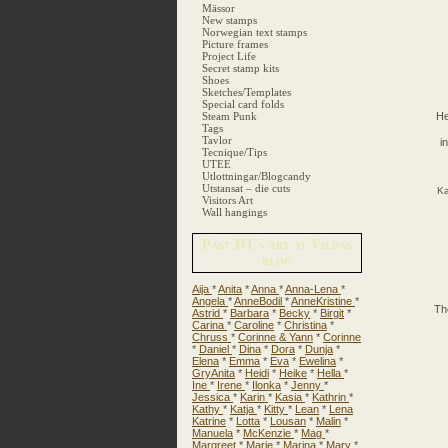
Mässor
New stamps
Norwegian text stamps
Picture frames
Project Life
Secret stamp kits
Shoes
Sketches/Templates
Special card folds
Steam Punk
He
Tags
Tavlor
i
Tecnique/Tips
UTEE
Utlottningar/Blogcandy
Utstansat – die cuts
Ka
Visitors Art
Wall hangings
Past DT´s art at Vildas
blog
Aija
*
Anita
*
Anna
*
Anna-Lena
*
Angela
*
AnneBodil
*
AnneKristine
*
Th
Astrid
*
Barbara
*
Becky
*
Birgit
*
Carina
*
Caroline
*
Christina
*
Chruss
*
Corinne & Yann
*
Corinne
*
Daniel
*
Dina
*
Dora
*
Dunja
*
Elena
*
Emma
*
Eva
*
Ewelina
*
GryAnita
*
Heidi
*
Heike
*
Hella
*
Ine
*
Irene
*
Ilonka
*
Jenny
*
Jessica
*
Karin
*
Kasia
*
Kathrin
*
Kathy
*
Katja
*
Kitty
*
Lean
*
Lena
Katrine
*
Lotta
*
Lousan
*
Malin
*
Manuela
*
McKenzie
*
Mag
*
Margreet
*
Marie
*
Marina
*
Mary
*