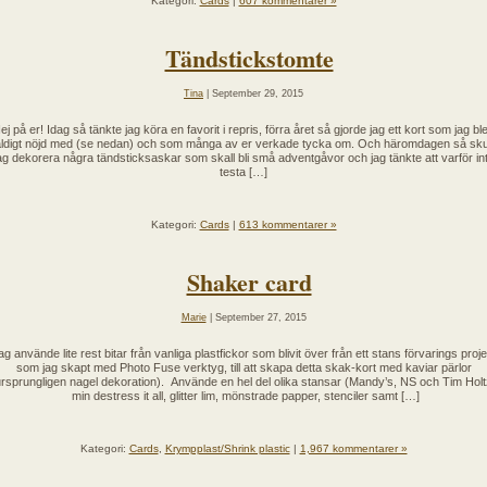
Kategori:
Cards
|
607 kommentarer »
Tändstickstomte
Tina
| September 29, 2015
ej på er! Idag så tänkte jag köra en favorit i repris, förra året så gjorde jag ett kort som jag bl
ldigt nöjd med (se nedan) och som många av er verkade tycka om. Och häromdagen så sku
ag dekorera några tändsticksaskar som skall bli små adventgåvor och jag tänkte att varför in
testa […]
Kategori:
Cards
|
613 kommentarer »
Shaker card
Marie
| September 27, 2015
ag använde lite rest bitar från vanliga plastfickor som blivit över från ett stans förvarings proje
som jag skapt med Photo Fuse verktyg, till att skapa detta skak-kort med kaviar pärlor
ursprungligen nagel dekoration). Använde en hel del olika stansar (Mandy’s, NS och Tim Holt
min destress it all, glitter lim, mönstrade papper, stenciler samt […]
Kategori:
Cards
,
Krympplast/Shrink plastic
|
1,967 kommentarer »