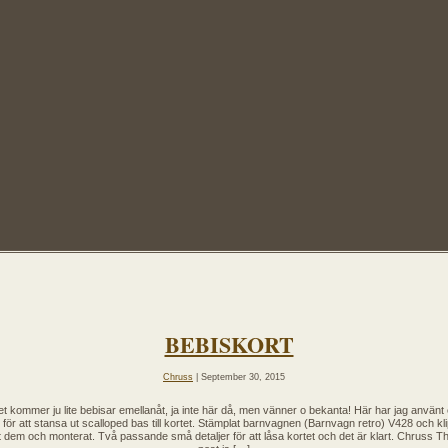
BEBISKORT
Chruss
| September 30, 2015
t kommer ju lite bebisar emellanåt, ja inte här då, men vänner o bekanta! Här har jag använt
e för att stansa ut scalloped bas till kortet. Stämplat barnvagnen (Barnvagn retro) V428 och kli
t dem och monterat. Två passande små detaljer för att låsa kortet och det är klart. Chruss Th