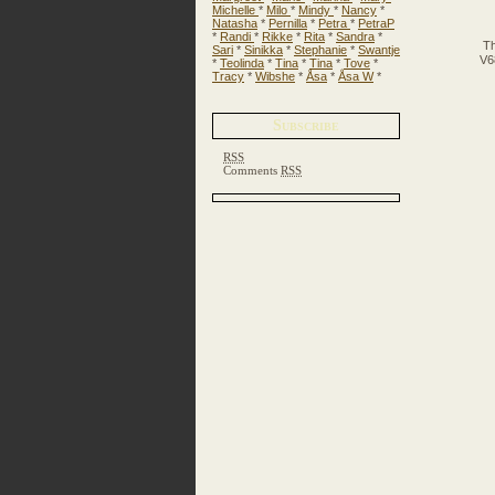
Michelle
*
Milo
*
Mindy
*
Nancy
*
Natasha
*
Pernilla
*
Petra
*
PetraP
*
Randi
*
Rikke
*
Rita
*
Sandra
*
Th
Sari
*
Sinikka
*
Stephanie
*
Swantje
V6
*
Teolinda
*
Tina
*
Tina
*
Tove
*
Tracy
*
Wibshe
*
Åsa
*
Åsa W
*
Subscribe
RSS
Comments
RSS