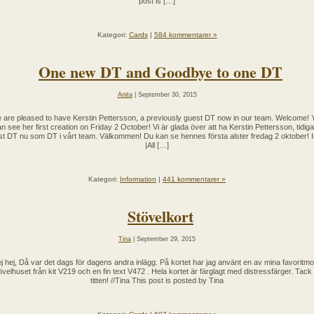
post is […]
Kategori:
Cards
|
584 kommentarer »
One new DT and Goodbye to one DT
Anita
| September 30, 2015
 are pleased to have Kerstin Pettersson, a previously guest DT now in our team. Welcome! 
n see her first creation on Friday 2 October! Vi är glada över att ha Kerstin Pettersson, tidig
st DT nu som DT i vårt team. Välkommen! Du kan se hennes första alster fredag 2 oktober! I
|All […]
Kategori:
Information
|
441 kommentarer »
Stövelkort
Tina
| September 29, 2015
j hej, Då var det dags för dagens andra inlägg. På kortet har jag använt en av mina favoritmot
övelhuset från kit V219 och en fin text V472 . Hela kortet är färglagt med distressfärger. Tack 
titten! //Tina This post is posted by Tina