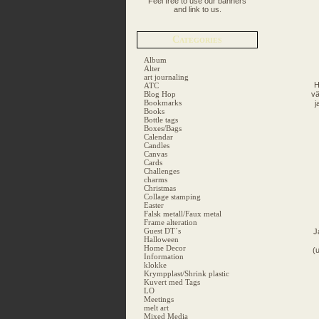
Feel free to use our banners
and link to us.
Categories
Album
Alter
art journaling
H
ATC
Blog Hop
vä
Bookmarks
j
Books
Bottle tags
Boxes/Bags
Calendar
Candles
Canvas
Cards
Challenges
charms
Christmas
Collage stamping
Easter
Falsk metall/Faux metal
Frame alteration
Guest DT´s
J
Halloween
Home Decor
(
Information
klokke
Krympplast/Shrink plastic
Kuvert med Tags
LO
Meetings
melt art
Mixed Media