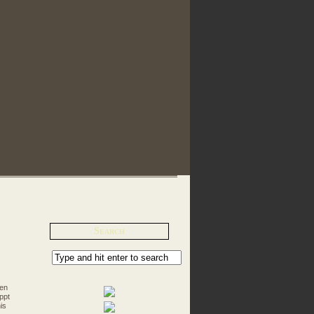
Search
 en
ppt
is