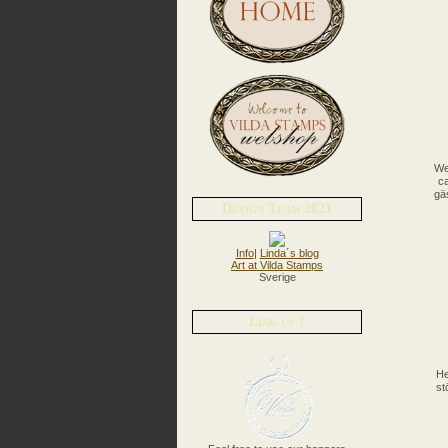
We
ca
gä
Design Team 2021
Info
|
Linda´s blog
Art at Vilda Stamps
Sverige
Link us ?
He
st