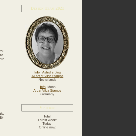
Design Team 2021
You
are
nfo
Info
|
Astrid´s blog
All art at Vilda Stamps
Netherlands
Info
| Mona
Art at Vilda Stamps
Germany
Visitors
iv,
Total:
för
Latest week:
Today:
Online now: