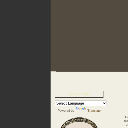
Translater
Powered by
Translate
De
di
u