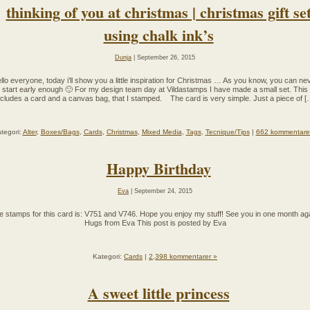
thinking of you at christmas | christmas gift se
using chalk ink’s
Dunja
| September 26, 2015
llo everyone, today i’ll show you a little inspiration for Christmas … As you know, you can ne
start early enough 🙂 For my design team day at Vildastamps I have made a small set. This
ncludes a card and a canvas bag, that I stamped. The card is very simple. Just a piece of [
tegori:
Alter
,
Boxes/Bags
,
Cards
,
Christmas
,
Mixed Media
,
Tags
,
Tecnique/Tips
|
662 kommentare
Happy Birthday
Eva
| September 24, 2015
e stamps for this card is: V751 and V746. Hope you enjoy my stuff! See you in one month aga
Hugs from Eva This post is posted by Eva
Kategori:
Cards
|
2,398 kommentarer »
A sweet little princess