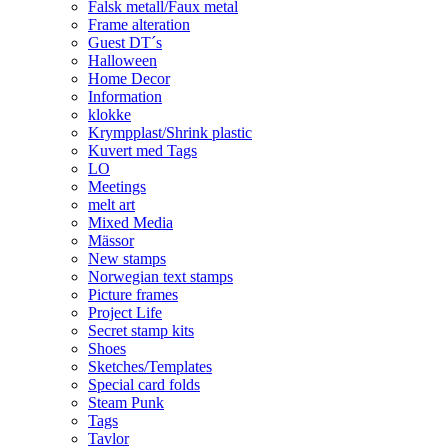
Falsk metall/Faux metal
Frame alteration
Guest DT´s
Halloween
Home Decor
Information
klokke
Krympplast/Shrink plastic
Kuvert med Tags
LO
Meetings
melt art
Mixed Media
Mässor
New stamps
Norwegian text stamps
Picture frames
Project Life
Secret stamp kits
Shoes
Sketches/Templates
Special card folds
Steam Punk
Tags
Tavlor