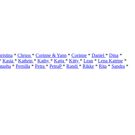
ristina
*
Chruss
*
Corinne & Yann
*
Corinne
*
Daniel
*
Dina
*
*
Kasia
*
Kathrin
*
Kathy
*
Katja
*
Kitty
*
Lean
*
Lena Katrine
*
tasha
*
Pernilla
*
Petra
*
PetraP
*
Randi
*
Rikke
*
Rita
*
Sandra
*