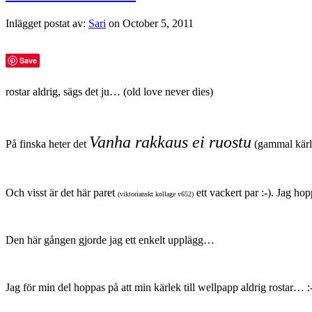
Inlägget postat av:
Sari
on October 5, 2011
Save
rostar aldrig, sägs det ju… (old love never dies)
Vanha rakkaus ei ruostu
På finska heter det
(gammal kärle
Och visst är det här paret
ett vackert par :-). Jag hop
(viktorianskt kollage v652)
Den här gången gjorde jag ett enkelt upplägg…
Jag för min del hoppas på att min kärlek till wellpapp aldrig rostar… :-