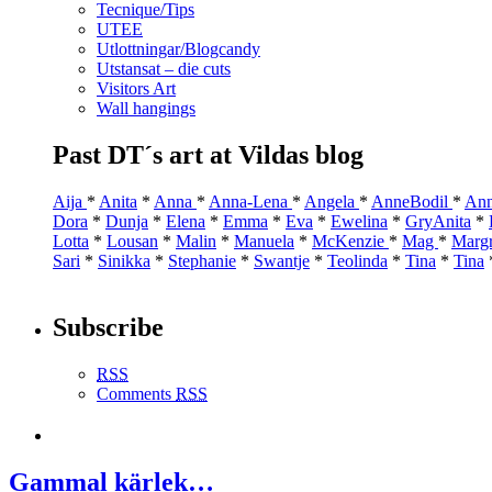
Tecnique/Tips
UTEE
Utlottningar/Blogcandy
Utstansat – die cuts
Visitors Art
Wall hangings
Past DT´s art at Vildas blog
Aija
*
Anita
*
Anna
*
Anna-Lena
*
Angela
*
AnneBodil
*
Ann
Dora
*
Dunja
*
Elena
*
Emma
*
Eva
*
Ewelina
*
GryAnita
*
Lotta
*
Lousan
*
Malin
*
Manuela
*
McKenzie
*
Mag
*
Marg
Sari
*
Sinikka
*
Stephanie
*
Swantje
*
Teolinda
*
Tina
*
Tina
Subscribe
RSS
Comments
RSS
Gammal kärlek…