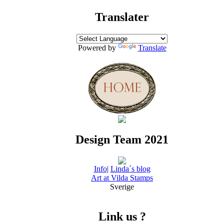
Translater
Powered by
Translate
Design Team 2021
Info
|
Linda´s blog
Art at Vilda Stamps
Sverige
Link us ?