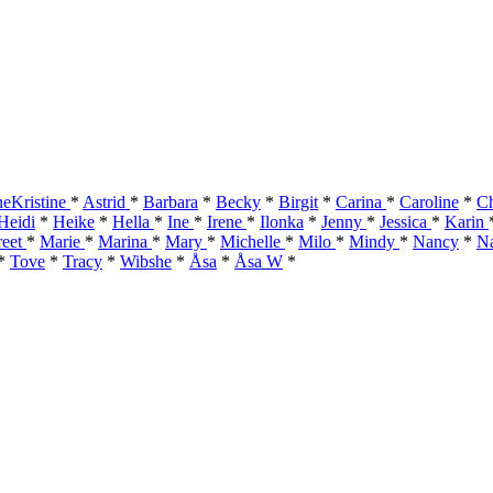
eKristine
*
Astrid
*
Barbara
*
Becky
*
Birgit
*
Carina
*
Caroline
*
Ch
Heidi
*
Heike
*
Hella
*
Ine
*
Irene
*
Ilonka
*
Jenny
*
Jessica
*
Karin
reet
*
Marie
*
Marina
*
Mary
*
Michelle
*
Milo
*
Mindy
*
Nancy
*
Na
*
Tove
*
Tracy
*
Wibshe
*
Åsa
*
Åsa W
*