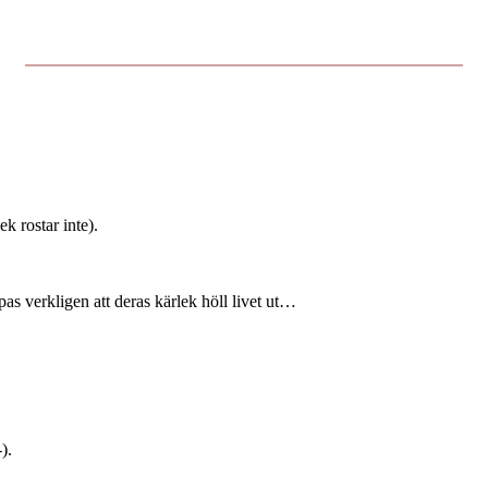
k rostar inte).
pas verkligen att deras kärlek höll livet ut…
).