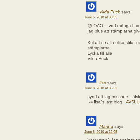
Vilda Puck
says:
June 5, 2010 at 08:35
😯 OAO….vad många fina kort
jag plus att stämplarna giv
Kul att se alla olika stila
stämplarna.
Lycka till alla
Vilda Puck
lisa
says:
June 8, 2010 at 05:52
synd att jag missade…älskar
.-= lisa´s last blog ..
AVSLU
Marina
says:
June 8, 2010 at 12:05