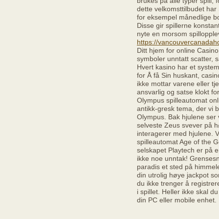
brukes på alle typer spill, f
dette velkomsttilbudet ha
for eksempel månedlige bo
Disse gir spillerne konstan
nyte en morsom spillopple
https://vancouvercanada
Ditt hjem for online Casino
symboler unntatt scatter, s
Hvert kasino har et syste
for Å få Sin huskant, casin
ikke mottar varene eller tj
ansvarlig og satse klokt fo
Olympus spilleautomat onl
antikk-gresk tema, der vi
Olympus. Bak hjulene ser 
selveste Zeus svever på hø
interagerer med hjulene. 
spilleautomat Age of the 
selskapet Playtech er på e
ikke noe unntak! Grensesnit
paradis et sted på himme
din utrolig høye jackpot s
du ikke trenger å registre
i spillet. Heller ikke skal 
din PC eller mobile enhet.