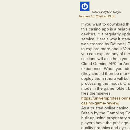
ckbzvoyoe
says:
January 16, 2026 at 13:05
If you want to download t
this casino app is a reliab
devices, it is regularly up
service. Here’s why it stand
was created by Devortel. Th
to explore more about Vor
you can explore any of the
sections will also help yo
Cloud Gaming APK for Andr
experience. When you add 
(they should then be mark
deploy them (there will be
processing the mods). Onc
mods in the game folder, but
files themselves.
https://universprofessionn
casino-game-review/
As a trusted online casino
Britain by the Gambling C
built up using proprietary 
players have the privilege
quality graphics and eye-c