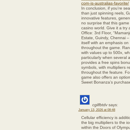
com-is-australias-favorite/
In conclusion, if you’re se
than just spinning reels, G
innovative features, genero
no surprise that this game
casino world. Give it a try
Office: 3rd Floor, “Mamanj
Estate, Guindy, Chennai –
itself with an emphasis on i
throughout the game. Rand
with values up to 500x, w
particularly when several
provides a free spins bonu
symbols, with multipliers 
throughout the feature. Fo
game also offers an option 
Sweet Bonanza’s purchase
cgilfbtdv
says:
January 13, 2026 at 08:48
Cellular efficiency is addit
the big multipliers to the
within the Doors of Olympu