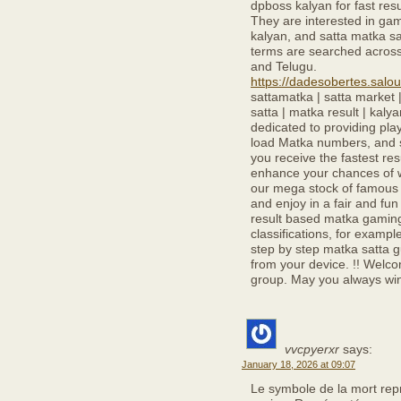
dpboss kalyan for fast res
They are interested in gam
kalyan, and satta matka s
terms are searched across 
and Telugu.
https://dadesobertes.salou
sattamatka | satta market |
satta | matka result | kal
dedicated to providing pla
load Matka numbers, and s
you receive the fastest re
enhance your chances of w
our mega stock of famous
and enjoy in a fair and fun
result based matka gaming
classifications, for exampl
step by step matka satta g
from your device. !! Welc
group. May you always win.
vvcpyerxr
says:
January 18, 2026 at 09:07
Le symbole de la mort repr