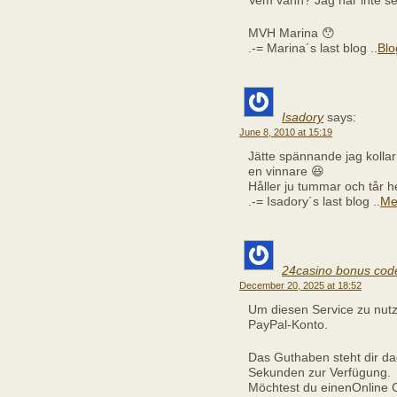
Vem vann? Jag har inte set
MVH Marina 😯
.-= Marina´s last blog ..
Blo
Isadory
says:
June 8, 2010 at 15:19
Jätte spännande jag kollar
en vinnare 😆
Håller ju tummar och tår 
.-= Isadory´s last blog ..
Me
24casino bonus cod
December 20, 2025 at 18:52
Um diesen Service zu nutz
PayPal-Konto.
Das Guthaben steht dir da
Sekunden zur Verfügung.
Möchtest du einenOnline 