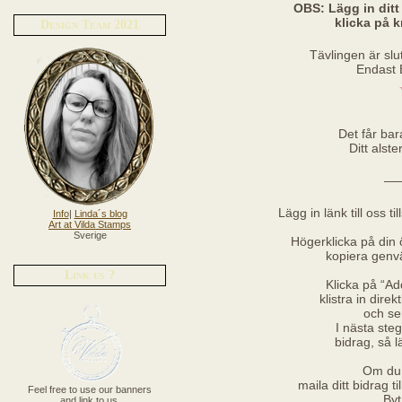
OBS: Lägg in ditt 
klicka på 
Design Team 2021
Tävlingen är slu
Endast 
Det får bar
Ditt alste
—
Lägg in länk till oss t
Info
|
Linda´s blog
Art at Vilda Stamps
Sverige
Högerklicka på din ö
kopiera genvä
Link us ?
Klicka på “Add
klistra in direkt
och se
I nästa steg
bidrag, så 
Om du 
maila ditt bidrag t
Feel free to use our banners
Byt
and link to us.