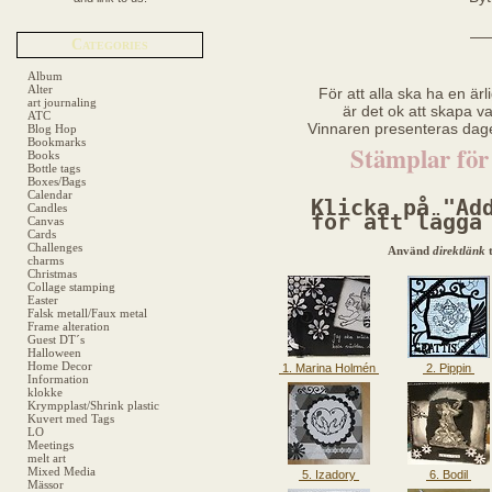
—
Categories
Album
Alter
För att alla ska ha en ärl
art journaling
är det ok att skapa vad
ATC
Vinnaren presenteras dage
Blog Hop
Bookmarks
Stämplar för
Books
Bottle tags
Boxes/Bags
Calendar
Klicka på "Ad
Candles
för att lägga
Canvas
Cards
Challenges
Använd 
direktlänk
 
charms
Christmas
Collage stamping
Easter
Falsk metall/Faux metal
Frame alteration
Guest DT´s
Halloween
Home Decor
1. Marina Holmén
2. Pippin
Information
klokke
Krympplast/Shrink plastic
Kuvert med Tags
LO
Meetings
melt art
Mixed Media
5. Izadory
6. Bodil
Mässor