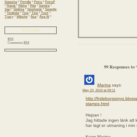
Natasha
*
Pernilla
*
Petra
*
PetraP
*
Randi
*
Rikke
*
Rita
*
Sandra
*
Sari
*
Sinikka
*
Stephanie
*
Swantje
*
Teolinda
*
Tina
*
Tina
*
Tove
*
Tracy
*
Wibshe
*
Åsa
*
Åsa W
*
Subscribe
RSS
Comments
RSS
99 Responses to
Marina
says:
May 23, 2010 at 09:11
http://frideborgsmys.blog
stamps.html
Hejsan !
Jag hittade ingen länk att 
har lagt er utmaning i min 
Kram Marina