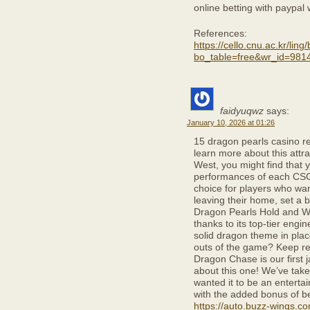
online betting with paypal
References:
https://cello.cnu.ac.kr/lin
bo_table=free&wr_id=981
faidyuqwz
says:
January 10, 2026 at 01:26
15 dragon pearls casino re
learn more about this attr
West, you might find that
performances of each CSGO
choice for players who wan
leaving their home, set a b
Dragon Pearls Hold and Wi
thanks to its top-tier eng
solid dragon theme in plac
outs of the game? Keep re
Dragon Chase is our first
about this one! We’ve tak
wanted it to be an entert
with the added bonus of bei
https://auto.buzz-wings.