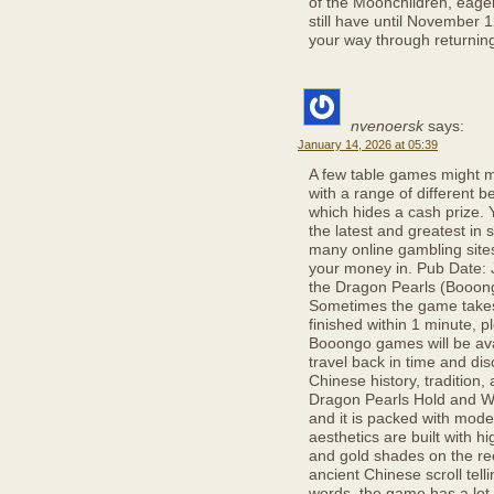
of the Moonchildren, eager
still have until November 1
your way through returnin
nvenoersk
says:
January 14, 2026 at 05:39
A few table games might m
with a range of different 
which hides a cash prize. 
the latest and greatest in
many online gambling sites
your money in. Pub Date: J
the Dragon Pearls (Booong
Sometimes the game takes 
finished within 1 minute, 
Booongo games will be ava
travel back in time and di
Chinese history, tradition,
Dragon Pearls Hold and Wi
and it is packed with mod
aesthetics are built with hi
and gold shades on the re
ancient Chinese scroll telli
words, the game has a lot 