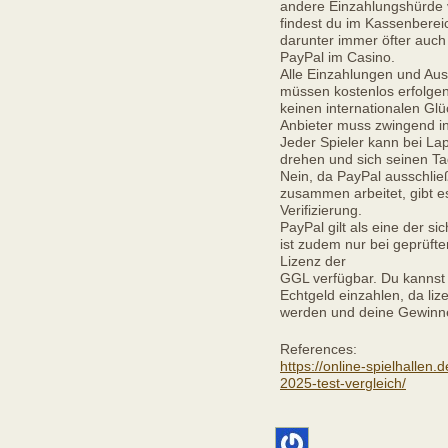
andere Einzahlungshürde 
findest du im Kassenbere
darunter immer öfter auch
PayPal im Casino.
Alle Einzahlungen und Au
müssen kostenlos erfolgen
keinen internationalen Gl
Anbieter muss zwingend in 
Jeder Spieler kann bei L
drehen und sich seinen T
Nein, da PayPal ausschließ
zusammen arbeitet, gibt e
Verifizierung.
PayPal gilt als eine der 
ist zudem nur bei geprüfte
Lizenz der
GGL verfügbar. Du kannst 
Echtgeld einzahlen, da liz
werden und deine Gewinn
References:
https://online-spielhallen.
2025-test-vergleich/