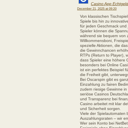
Casino App Echtgel
December 21, 2025 at 09:20
Von klassischen Tischspie
Spiele bis hin zu innovati
für jeden Geschmack und j
Spieler können die Spannu
während sie bequem von z
Willkommensboni, Freispi
spezielle Aktionen, die da
die Gewinnchancen erhöhen
RTPs (Return to Player), 
dass Spieler eine höhere
besonders bei Online Cas
ist ein perfektes Beispiel 
die Freiheit gibt, unterweg
Bei Oscarspin gibt es ganz
Einzahlung zu fairen Bedi
zudem riesige Gewinne in 
seriöse Casinos Deutschla
und Transparenz bei finan
Casino arbeitet mit klar d
und Sicherheit sorgen.
Viele der Spielautomaten 
Auszahlungsraten – wir em
Wer sein Konto bei NetBet e