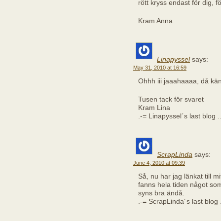
rött kryss endast för dig, f
Kram Anna
Linapyssel
says:
May 31, 2010 at 16:59
Ohhh iii jaaahaaaa, då känn
Tusen tack för svaret
Kram Lina
.-= Linapyssel´s last blog .
ScrapLinda
says:
June 4, 2010 at 09:39
Så, nu har jag länkat till m
fanns hela tiden något som 
syns bra ändå.
.-= ScrapLinda´s last blog .