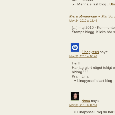
.-= Marina´s last blog ..
Utm
Mera utmaningar « Min Scr
May 24, 2010 at 18:49
[…] maj 2010 · Kommentera
Stamps blogg. Klicka här
Linapyssel
says:
May 31, 2010 at 00:46
Hej !!
Har jag gjort något tokigt e
bidrag???
Kram Lina
.-= Linapyssel´s last blog .
Anna
says:
May 31, 2010 at 09:51
Till Linapyssel: Nej du har