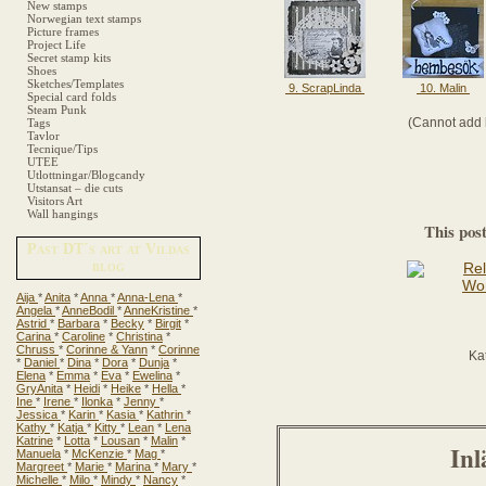
New stamps
Norwegian text stamps
Picture frames
Project Life
Secret stamp kits
Shoes
Sketches/Templates
9. ScrapLinda
10. Malin
Special card folds
Steam Punk
(Cannot add l
Tags
Tavlor
Tecnique/Tips
UTEE
Utlottningar/Blogcandy
Utstansat – die cuts
Visitors Art
Wall hangings
This pos
Past DT´s art at Vildas
blog
Aija
*
Anita
*
Anna
*
Anna-Lena
*
Angela
*
AnneBodil
*
AnneKristine
*
Astrid
*
Barbara
*
Becky
*
Birgit
*
Carina
*
Caroline
*
Christina
*
Chruss
*
Corinne & Yann
*
Corinne
Ka
*
Daniel
*
Dina
*
Dora
*
Dunja
*
Elena
*
Emma
*
Eva
*
Ewelina
*
GryAnita
*
Heidi
*
Heike
*
Hella
*
Ine
*
Irene
*
Ilonka
*
Jenny
*
Jessica
*
Karin
*
Kasia
*
Kathrin
*
Kathy
*
Katja
*
Kitty
*
Lean
*
Lena
Katrine
*
Lotta
*
Lousan
*
Malin
*
Inl
Manuela
*
McKenzie
*
Mag
*
Margreet
*
Marie
*
Marina
*
Mary
*
Michelle
*
Milo
*
Mindy
*
Nancy
*