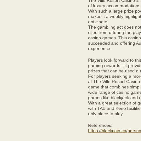
The Ville Resort Casino is 
of luxury accommodations
With such a large prize po
makes it a weekly highlight
anticipate.
The gambling act does not 
sites from offering the play
casino games. This casino
succeeded and offering Au
experience.
Players look forward to thi
gaming rewards—it provides
prizes that can be used ou
For players seeking a mo
at The Ville Resort Casino o
game that combines simpli
wide range of casino games
games like blackjack and 
With a great selection of
with TAB and Keno facilities
only place to play.
References:
https://blackcoin.co/persu