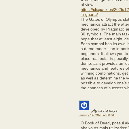
of view.
https://clicpack.es/2025/12
in-ghana/
The Gates of Olympus slot 
mechanics attract the atte
developed by Pragmatic and
30 symbols. The main task o
hope that at least eight id
Each symbol has its own i
a demo mode – an importan
beginners. It allows you to
place real bets. Especially
demo, as it provides an ide
mechanics and features of
winning combinations, get 
as well as determine the vo
possible to develop one’s 
the chances of success wh
pfgvtzctq
says:
January 14, 2026 at 08:04
O Book of Dead, possui al
abaixo os mais utilizados: