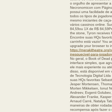
o orgulho de apresentar a
Necronomicon com Páginas
possui uma facilidade de 
todos os tipos de jogadore
mesmo iniciantes de caça-
vários cassinos online. S
84,59ou 1X de R$ 84,59Pre
the stone, Tyron receives h
Encontre suas HQs favorit
carrinho está vazio! You a
upgrade your browser to i
https://merakitheatre.org
inesquecivel-para-jogador
No geral, o Book of Dead 
interface simples, que ag
ele mais experiente ou at
disso, está disponível em 
de Tecnologia Digital Ltd
suas HQs favoritas Sebas
Jesper Mortensen, Thomas 
Morten Mikkelsen, Ionut N
Andreev, Evgenii Golubev, 
Alexander Franke, Kasper E
Arnaud Carré, Natalya Tat
maneiras de obter rodadas
recompensa após fazer o 