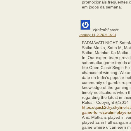
promocionais frequentes 
em jogos da semana.
cjrnkpfbl
says:
January 14, 2026 at 15:04
PADMAVATI NIGHT SattaMat
Satka Matka, Satta M, Mat
Satka, Mataka, Ka Matka, 
In. Our expert team provi
sattamatka game trends alo
like Open Close Single Fi
chances of winning. We are
date on India’s popular be
community of gamblers prov
knowledge of the gaming in
timely notifications when t
regarding the latest in th
Rules:- Copyright @2014 
https://quick2dry.skylinelis
game-for-eswatini-players
Ans: Matka is played in vari
played as in half sangam a
game where u can earn mon