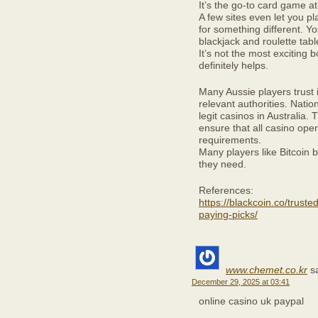
It’s the go-to card game a
A few sites even let you p
for something different. Yo
blackjack and roulette tab
It’s not the most exciting 
definitely helps.
Many Aussie players trust i
relevant authorities. Natio
legit casinos in Australia. 
ensure that all casino ope
requirements.
Many players like Bitcoin 
they need.
References:
https://blackcoin.co/trust
paying-picks/
www.chemet.co.kr
s
December 29, 2025 at 03:41
online casino uk paypal