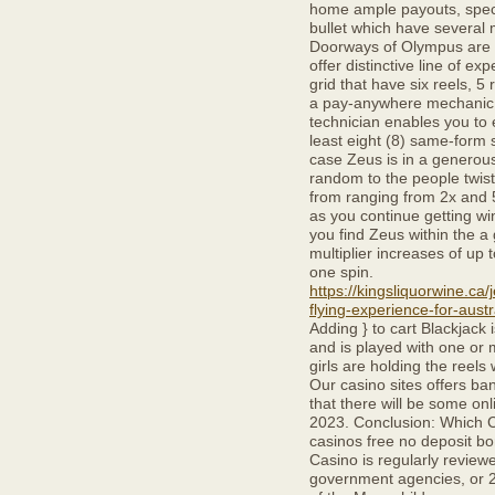
home ample payouts, specif
bullet which have several 
Doorways of Olympus are b
offer distinctive line of e
grid that have six reels, 5
a pay-anywhere mechanic, 
technician enables you to 
least eight (8) same-form 
case Zeus is in a generous 
random to the people twist
from ranging from 2x and 
as you continue getting w
you find Zeus within the a
multiplier increases of up 
one spin.
https://kingsliquorwine.ca
flying-experience-for-austr
Adding } to cart Blackjack
and is played with one or 
girls are holding the reels
Our casino sites offers ba
that there will be some onl
2023. Conclusion: Which C
casinos free no deposit bo
Casino is regularly revie
government agencies, or 2,6