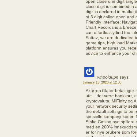
open close one digit singl
close digit is combined in 
digit is declared in matka it
of 3 digit called open an
Friendly Interface: Naviga
Chart Records is a breeze.
can effortlessly find the i
Sattaz, we are dedicated t
game tips, high load Matka
platform ensures you recei
advice to enhance your ch
whpoidupn
says:
January 15, 2026 at 12:30
Aktøren tillater betalinge
ute – det være bankkort, 
kryptovaluta. MiFinity og As
your network security sett
the default settings to b
spesielle kampanjekoden
Stake Casino nye spillere 
med en 200% innskuddsma
er for nye brukere som for