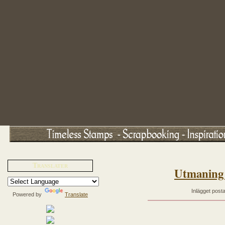
Translater
Utmaning 
Inlägget post
Powered by
Translate